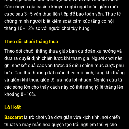
Các chuyên gia casino khuyên nghỉ ngơi hoặc giảm mức
cược sau 3–5 ván thua liên tiếp để bảo toàn vốn. Thực tế
chứng minh người biết kiểm soát cảm xúc tăng cơ hội
thắng 10–12% so với người chơi tùy hứng.
Theo dõi chuỗi thắng thua
Theo dõi chuỗi thắng thua giúp bạn dự đoán xu hướng và
đưa ra quyết định chiến lược khi tham gia. Người chơi nên
ghi nhớ kết quả các ván trước để điều chỉnh mức cược phù
hợp. Cao thủ thường đặt cược theo mô hình, tăng khi thắng
và giảm khi thua, giúp tối ưu hóa lợi nhuận. Nghiên cứu từ
các sòng lớn cho thấy cách này có thể nâng tỷ lệ thắng lên
khoảng 8–10%.
Lời kết
Baccarat
là trò chơi vừa đơn giản vừa kịch tính, nơi chiến
thuật và may mắn hòa quyện tạo trải nghiệm thú vị cho