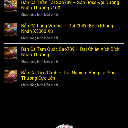
1/2
Bắn Cá Thần Tài Sao789 – Săn Boss Đại Dương
Là
Nhận Thưởng x100
Gì?
Chức năng bình luận bị tắt
ở
Hướng
Bắn
Dẫn
Cá
Bắn Cá Long Vương – Đại Chiến Boss Khủng
Cách
Thần
Chơi
Nhận X5000 Xu
Tài
Từ
Chức năng bình luận bị tắt
ở
Sao789
A
Bắn
–
–
Cá
Bắn Cá Tam Quốc Sao789 – Đại Chiến Xích Bích
Săn
Z
Long
Boss
Nhận Thưởng
Cho
Vương
Đại
Hội
Chức năng bình luận bị tắt
ở
–
Dương
Viên
Bắn
Đại
Nhận
Cá
Bắn Cá Tiên Cảnh – Trải Nghiệm Bồng Lai Săn
Chiến
Thưởng
Tam
Boss
Thưởng Cực Lớn
x100
Quốc
Khủng
Chức năng bình luận bị tắt
ở
Sao789
Nhận
Bắn
–
X5000
Cá
Đại
Xu
Tiên
Chiến
Cảnh
Xích
–
Bích
Trải
Nhận
Nghiệm
Thưởng
Bồng