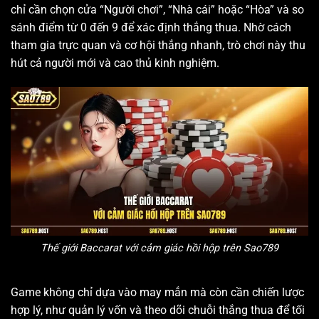
chỉ cần chọn cửa “Người chơi”, “Nhà cái” hoặc “Hòa” và so
sánh điểm từ 0 đến 9 để xác định thắng thua. Nhờ cách
tham gia trực quan và cơ hội thắng nhanh, trò chơi này thu
hút cả người mới và cao thủ kinh nghiệm.
Thế giới Baccarat với cảm giác hồi hộp trên Sao789
Game
không chỉ dựa vào may mắn mà còn cần chiến lược
hợp lý, như quản lý vốn và theo dõi chuỗi thắng thua để tối