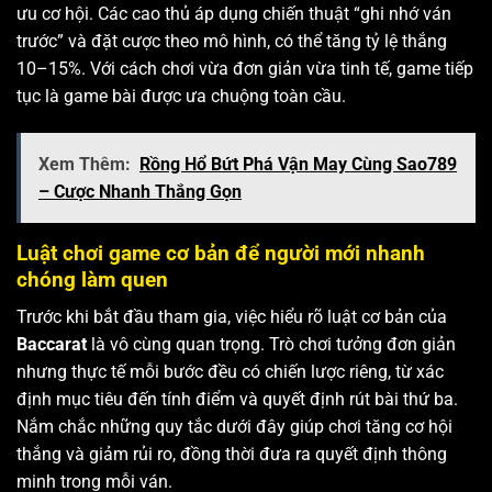
ưu cơ hội. Các cao thủ áp dụng chiến thuật “ghi nhớ ván
trước” và đặt cược theo mô hình, có thể tăng tỷ lệ thắng
10–15%. Với cách chơi vừa đơn giản vừa tinh tế, game tiếp
tục là game bài được ưa chuộng toàn cầu.
Xem Thêm:
Rồng Hổ Bứt Phá Vận May Cùng Sao789
– Cược Nhanh Thắng Gọn
Luật chơi game cơ bản để người mới nhanh
chóng làm quen
Trước khi bắt đầu tham gia, việc hiểu rõ luật cơ bản của
Baccarat
là vô cùng quan trọng. Trò chơi tưởng đơn giản
nhưng thực tế mỗi bước đều có chiến lược riêng, từ xác
định mục tiêu đến tính điểm và quyết định rút bài thứ ba.
Nắm chắc những quy tắc dưới đây giúp chơi tăng cơ hội
thắng và giảm rủi ro, đồng thời đưa ra quyết định thông
minh trong mỗi ván.