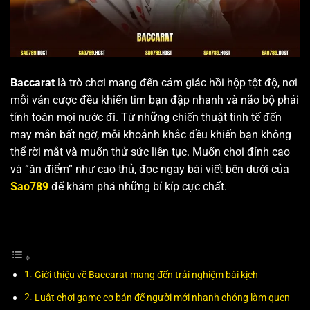
Baccarat
là trò chơi mang đến cảm giác hồi hộp tột độ, nơi
mỗi ván cược đều khiến tim bạn đập nhanh và não bộ phải
tính toán mọi nước đi. Từ những chiến thuật tinh tế đến
may mắn bất ngờ, mỗi khoảnh khắc đều khiến bạn không
thể rời mắt và muốn thử sức liên tục. Muốn chơi đỉnh cao
và “ăn điểm” như cao thủ, đọc ngay bài viết bên dưới của
Sao789
để khám phá những bí kíp cực chất.
Nội Dung Bài Viết
Giới thiệu về Baccarat mang đến trải nghiệm bài kịch
Luật chơi game cơ bản để người mới nhanh chóng làm quen