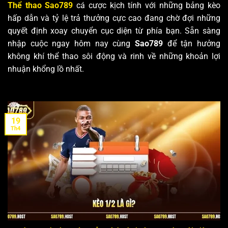
Thể thao Sao789
cá cược kịch tính với những bảng kèo
hấp dẫn và tỷ lệ trả thưởng cực cao đang chờ đợi những
quyết định xoay chuyển cục diện từ phía bạn. Sẵn sàng
nhập cuộc ngay hôm nay cùng
Sao789
để tận hưởng
không khí thể thao sôi động và rinh về những khoản lợi
nhuận khổng lồ nhất.
19
Th4