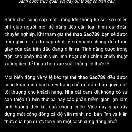
Sảnh cược trực quan với đầy đủ thông số trận đấu
Sảnh chơi cung cấp một lượng lớn thông tin soi kèo miễn
phí giúp người mới dễ dàng tiếp cận loại hình dự đoán
chuyên nghiệp. Khi tham gia
thể thao Sao789
, bạn sẽ được
trải nghiệm tốc độ cập nhật tỷ số nhanh chóng đến từng
giây của các trận đấu đang diễn ra. Tính năng cược trong
trận cho phép thành viên linh hoạt điều chỉnh chiến thuật
xuống tiền để tối ưu hóa xác suất thắng lợi thực tế.
Mọi biến động về tỷ lệ kèo tại
thể thao Sao789
đều được
công khai minh bạch trên trang chủ để đảm bảo quyền lợi
tối thượng cho khách hàng. Nhà cái cam kết không có sự
can thiệp từ bên thứ ba hay các phần mềm gian lận làm
ảnh hưởng đến kết quả chung cuộc. Việc này giúp xây
dựng một cộng đồng cá độ văn minh, nơi bản lĩnh và kiến
thức của bạn được tôn vinh một cách xứng đáng nhất.