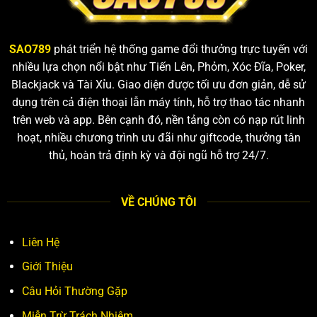
Lớn
SAO789
phát triển hệ thống game đổi thưởng trực tuyến với
nhiều lựa chọn nổi bật như Tiến Lên, Phỏm, Xóc Đĩa, Poker,
Blackjack và Tài Xỉu. Giao diện được tối ưu đơn giản, dễ sử
dụng trên cả điện thoại lẫn máy tính, hỗ trợ thao tác nhanh
trên web và app. Bên cạnh đó, nền tảng còn có nạp rút linh
hoạt, nhiều chương trình ưu đãi như giftcode, thưởng tân
thủ, hoàn trả định kỳ và đội ngũ hỗ trợ 24/7.
VỀ CHÚNG TÔI
Liên Hệ
Giới Thiệu
Câu Hỏi Thường Gặp
Miễn Trừ Trách Nhiệm