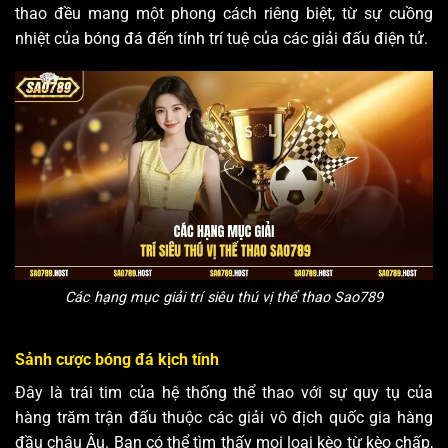
thao đều mang một phong cách riêng biệt, từ sự cuồng
nhiệt của bóng đá đến tính trí tuệ của các giải đấu điện tử.
Các hạng mục giải trí siêu thú vị thể thao Sao789
Sảnh cược bóng đá kịch tính
Đây là trái tim của hệ thống thể thao với sự quy tụ của
hàng trăm trận đấu thuộc các giải vô địch quốc gia hàng
đầu châu Âu. Bạn có thể tìm thấy mọi loại kèo từ kèo chấp,