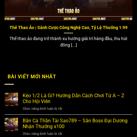
Thể Thao Ảo | Sảnh Cược Công Nghệ Cao, Tỷ Lệ Thưởng 1:99
Thể thao ảo đang trở thành xu hướng giải trí hàng đầu, thu hút
đông [...]
BÀI VIẾT MỚI NHẤT
Kèo 1/2 Là Gì? Hướng Dẫn Cách Chơi Từ A – Z
Cho Hội Viên
Chức năng bình luận bị tắt
ở
Kèo
1/2
Bắn Cá Thần Tài Sao789 – Săn Boss Đại Dương
Là
Nhận Thưởng x100
Gì?
Chức năng bình luận bị tắt
ở
Hướng