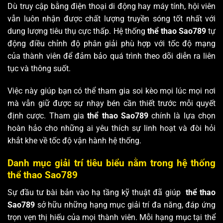
Dù truy cập bằng điện thoại di động hay máy tính, hội viên
vẫn luôn nhận được chất lượng truyền sóng tốt nhất với
dung lượng tiêu thụ cực thấp. Hệ thống
thể thao Sao789
tự
động điều chỉnh độ phân giải phù hợp với tốc độ mạng
của thành viên để đảm bảo quá trình theo dõi diễn ra liên
tục và thông suốt.
Việc này giúp bạn có thể tham gia soi kèo mọi lúc mọi nơi
mà vẫn giữ được sự nhạy bén cần thiết trước mỗi quyết
định cược. Tham gia
thể thao Sao789
chính là lựa chọn
hoàn hảo cho những ai yêu thích sự linh hoạt và đòi hỏi
khắt khe về tốc độ vận hành hệ thống.
Danh mục giải trí tiêu biểu nằm trong hệ thống
thể thao Sao789
Sự đầu tư bài bản vào hạ tầng kỹ thuật đã giúp
thể thao
Sao789
sở hữu những hạng mục giải trí đa năng, đáp ứng
trọn vẹn thị hiếu của mọi thành viên. Mỗi hạng mục tại thể