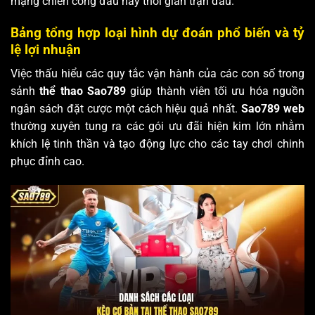
mạng chiến công đầu hay thời gian trận đấu.
Bảng tổng hợp loại hình dự đoán phổ biến và tỷ
lệ lợi nhuận
Việc thấu hiểu các quy tắc vận hành của các con số trong
sảnh
thể thao Sao789
giúp thành viên tối ưu hóa nguồn
ngân sách đặt cược một cách hiệu quả nhất.
Sao789 web
thường xuyên tung ra các gói ưu đãi hiện kim lớn nhằm
khích lệ tinh thần và tạo động lực cho các tay chơi chinh
phục đỉnh cao.