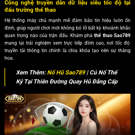
Công nghệ truyền dẫn dữ liệu siêu tốc độ tại
đấu trường thể thao
Hệ thống máy chủ mạnh mẽ đảm bảo tín hiệu luôn ổn
định, giúp người chơi mới không bỏ lỡ bất kỳ khoảnh khắc
quan trọng nào của trận đấu. Khám phá
thể thao Sao789
mang lại trải nghiệm xem trực tiếp đỉnh cao, nơi tốc độ
truyền tải thông tin chính là chìa khóa tạo nên sự thăng
hoa.
Xem Thêm:
Nổ Hũ Sao789
| Cú Nổ Thế
Kỷ Tại Thiên Đường Quay Hũ Đẳng Cấp