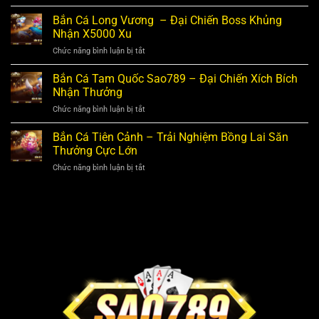
Bắn
Dẫn
Cá
Bắn Cá Long Vương – Đại Chiến Boss Khủng
Cách
Thần
Chơi
Nhận X5000 Xu
Tài
Từ
Chức năng bình luận bị tắt
ở
Sao789
A
Bắn
–
–
Cá
Bắn Cá Tam Quốc Sao789 – Đại Chiến Xích Bích
Săn
Z
Long
Boss
Nhận Thưởng
Cho
Vương
Đại
Hội
Chức năng bình luận bị tắt
ở
–
Dương
Viên
Bắn
Đại
Nhận
Cá
Bắn Cá Tiên Cảnh – Trải Nghiệm Bồng Lai Săn
Chiến
Thưởng
Tam
Boss
Thưởng Cực Lớn
x100
Quốc
Khủng
Chức năng bình luận bị tắt
ở
Sao789
Nhận
Bắn
–
X5000
Cá
Đại
Xu
Tiên
Chiến
Cảnh
Xích
–
Bích
Trải
Nhận
Nghiệm
Thưởng
Bồng
Lai
Săn
Thưởng
Cực