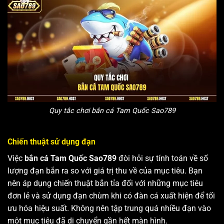
Quy tắc chơi bắn cá Tam Quốc Sao789
Chiến thuật sử dụng đạn
Việc
bắn cá Tam Quốc Sao789
đòi hỏi sự tính toán về số
lượng đạn bắn ra so với giá trị thu về của mục tiêu. Bạn
nên áp dụng chiến thuật bắn tỉa đối với những mục tiêu
đơn lẻ và sử dụng đạn chùm khi có đàn cá xuất hiện để tối
ưu hóa hiệu suất. Không nên tập trung quá nhiều đạn vào
một mục tiêu đã di chuyển gần hết màn hình.