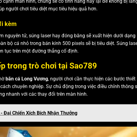
 cạnh màn hình, chúng sẽ có tính năng nảy lại để không bị lãn
úp người chơi tiêu diệt mục tiêu hiệu quả hơn.
đi kèm
om nguyên tử, súng laser hay đóng băng sẽ xuất hiện dưới dạng
àn bộ cá nhỏ trong bán kính 500 pixels sẽ bị tiêu diệt. Súng las
ên tục trên một đường thẳng cố định.
ếp trong trò chơi tại Sao789
chờ
bắn cá Long Vương
, người chơi cần thực hiện các bước thiết
 cách chuyên nghiệp. Sự chủ động trong việc điều chỉnh thông 
ứng nhanh với các thay đổi trên màn hình.
- Đại Chiến Xích Bích Nhận Thưởng