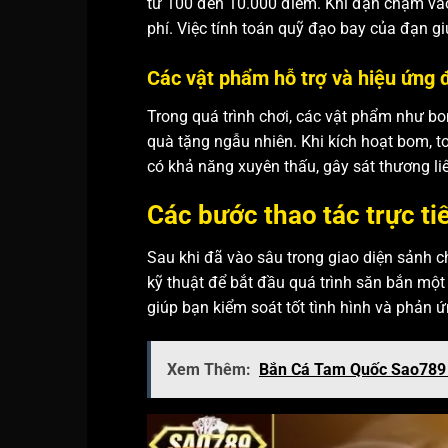
từ 100 đến 10.000 điểm. Khi đạn chạm vào
phí. Việc tính toán quỹ đạo bay của đạn gi
Các vật phẩm hỗ trợ và hiệu ứng 
Trong quá trình chơi, các vật phẩm như b
quà tặng ngẫu nhiên. Khi kích hoạt bom, to
có khả năng xuyên thấu, gây sát thương li
Các bước thao tác trực ti
Sau khi đã vào sâu trong giao diện sảnh 
kỹ thuật để bắt đầu quá trình săn bắn một
giúp bạn kiểm soát tốt tình hình và phản 
Xem Thêm:
Bắn Cá Tam Quốc Sao789 