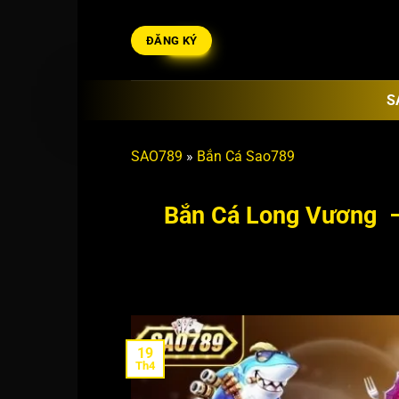
Bỏ
qua
ĐĂNG KÝ
nội
dung
S
SAO789
»
Bắn Cá Sao789
Bắn Cá Long Vương –
19
Th4