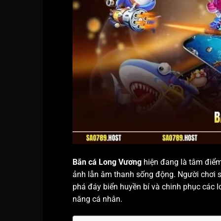
Bắn cá Long Vương
hiện đang là tâm điể
ảnh lẫn âm thanh sống động. Người chơi 
phá đáy biển huyền bí và chinh phục các l
năng cá nhân.