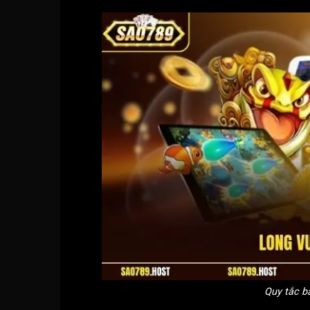
Quy tắc b