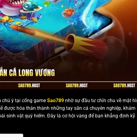
m chú ý tại cổng game
Sao789
nhờ sự đầu tư chỉn chu về mặt h
sẽ được hóa thân thành những tay săn cá chuyên nghiệp, khám
oài sinh vật quý hiếm. Đây là cơ hội vàng để bạn khẳng định kỹ