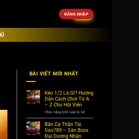
ĐĂNG NHẬP
HŨ
BÀI VIẾT MỚI NHẤT
Kèo 1/2 Là Gì? Hướng
Dẫn Cách Chơi Từ A
– Z Cho Hội Viên
Chức năng bình luận bị tắt
ở
Kèo
1/2
Bắn Cá Thần Tài
Là
Sao789 – Săn Boss
Gì?
Đại Dương Nhận
Hướng