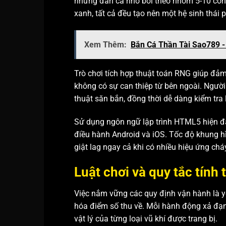
những đàn cá nhỏ bơi theo nhóm 5-10 con
xanh, tất cả đều tạo nên một hệ sinh thái 
Xem Thêm:
Bắn Cá Thần Tài Sao789 
Trò chơi tích hợp thuật toán RNG giúp đảm
không có sự can thiệp từ bên ngoài. Người
thuật săn bắn, đồng thời dễ dàng kiểm tra 
Sử dụng ngôn ngữ lập trình HTML5 hiện đ
điều hành Android và iOS. Tốc độ khung hì
giật lag ngay cả khi có nhiều hiệu ứng chá
Luật chơi và quy tắc tính
Việc nắm vững các quy định vận hành là yế
hóa điểm số thu về. Mỗi hành động xả đạn
vật lý của từng loại vũ khí được trang bị.